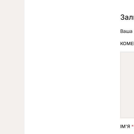
Зал
Ваша 
КОМЕ
ІМ'Я
*