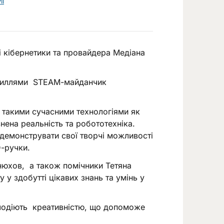
Ї
 кібернетики та провайдера Медіана
усиллями
STEAM
-майданчик
з такими сучасними технологіями як
нена реальність та робототехніка.
демонструвати свої творчі можливості
D
-ручки.
онюхов, а також помічники Тетяна
у здобутті цікавих знань та умінь у
олодіють креативністю, що допоможе