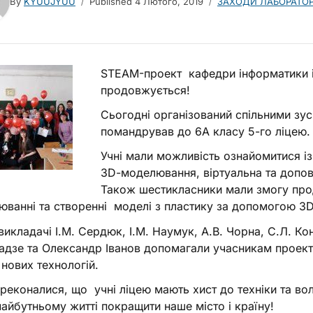
By
KYUUJYUU
Published
4 Лютого, 2019
ЗАХОДИ ЛАБОРАТОРІ
STEAM-
проект кафедри інформатики і
продовжується!
Сьогодні організований спільними з
помандрував до 6А класу 5-го ліцею.
Учні мали можливість ознайомитися і
3D
-моделювання, віртуальна та допов
Також шестикласники мали змогу про
юванні та створенні моделі з пластику за допомогою
3
викладачі І.М. Сердюк, І.М. Наумук, А.В. Чорна, С.Л. К
адзе та Олександр Іванов допомагали учасникам проекту 
 нових технологій.
реконалися, що учні ліцею мають хист до техніки та в
майбутньому житті покращити наше місто і країну!