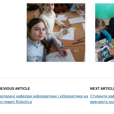
REVIOUS ARTICLE
NEXT ARTICL
икладачі кафедри інформатики і кібернетики на
Студенти ка
естивалі Robotica
вивчають ро