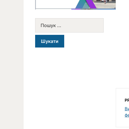
P
В
ф