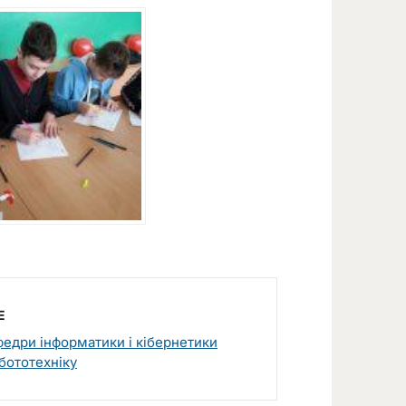
E
федри інформатики і кібернетики
бототехніку