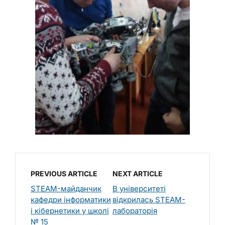
PREVIOUS ARTICLE
NEXT ARTICLE
STEAM-майданчик
В університеті
кафедри інформатики
відкрилась STEAM-
і кібернетики у школі
лабораторія
№ 15