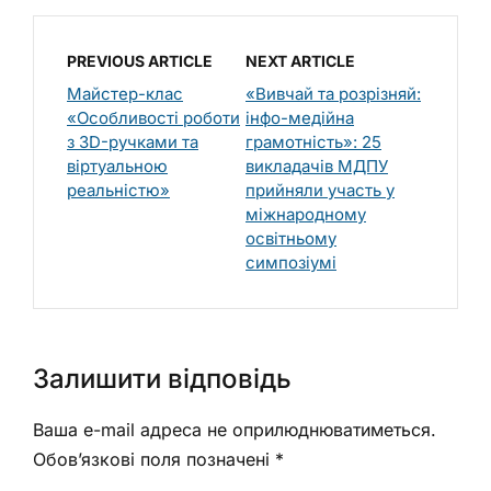
PREVIOUS ARTICLE
NEXT ARTICLE
Майстер-клас
«Вивчай та розрізняй:
«Особливості роботи
інфо-медійна
з 3D-ручками та
грамотність»: 25
віртуальною
викладачів МДПУ
реальністю»
прийняли участь у
міжнародному
освітньому
симпозіумі
Залишити відповідь
Ваша e-mail адреса не оприлюднюватиметься.
Обов’язкові поля позначені
*