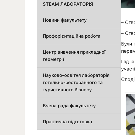
STEAM ЛАБОРАТОРІЯ
Новини факультету
– Ств
– Ств
Профорієнтаційна робота
Були 
перем
Центр вивчення прикладної
геометрії
Під к
участ
Науково-освітня лабораторія
Споді
готельно-ресторанного та
туристичного бізнесу
Вчена рада факультету
Практична підготовка