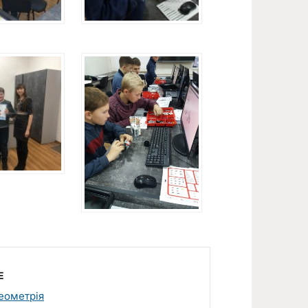
E
еометрія