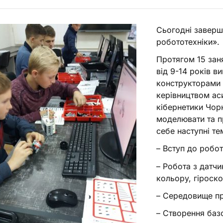
Сьогодні заверш
робототехніки».
Протягом 15 занят
від 9-14 років в
конструкторами 
керівництвом ас
кібернетики Чорн
моделювати та п
себе наступні те
– Вступ до робот
– Робота з датчи
кольору, гіроско
– Середовище пр
– Створення баз