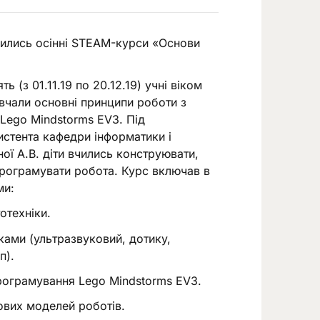
ились осінні STEAM-курси «Основи
ь (з 01.11.19 по 20.12.19) учні віком
ивчали основні принципи роботи з
Lego Mindstorms EV3. Під
истента кафедри інформатики і
ої А.В. діти вчились конструювати,
рограмувати робота. Курс включав в
ми:
отехніки.
ками (ультразвуковий, дотику,
п).
ограмування Lego Mindstorms EV3.
ових моделей роботів.