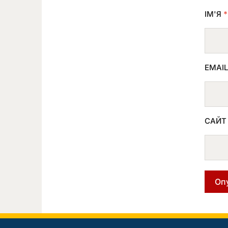
ІМ'Я
*
EMAI
САЙТ