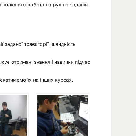
 колісного робота на рух по заданій
ії заданої траєкторії, швидкість
джує отримані знання і навички підчас
екатимемо їх на інших курсах.