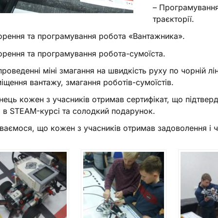
– Програмування
траєкторії.
орення та програмування робота «Вантажника».
орення та програмування робота-сумоїста.
проведенні міні змагання на швидкість руху по чорній лін
іщення вантажу, змагання роботів-сумоїстів.
інець кожен з учасників отримав сертифікат, що підтвер
і в STEAM-курсі та солодкий подарунок.
ваємося, що кожен з учасників отримав задоволення і ч