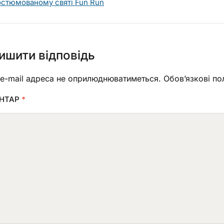
остюмованому святі Fun Run
ишити відповідь
e-mail адреса не оприлюднюватиметься.
Обов’язкові по
НТАР
*