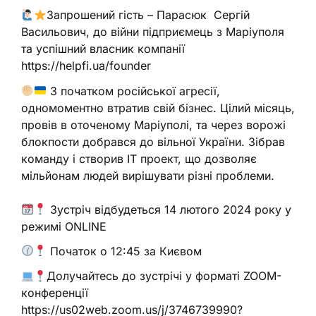
Запрошений гість – Парасюк Сергій
Васильович, до війни підприємець з Маріуполя
та успішний власник компанії
https://helpfi.ua/founder
З початком російської агресії,
одномоментно втратив свій бізнес. Цілий місяць,
провів в оточеному Маріуполі, та через ворожі
блокпости добрався до вільної України. Зібрав
команду і створив IT проект, що дозволяє
мільйонам людей вирішувати різні проблеми.
Зустріч відбудеться 14 лютого 2024 року у
режимі ONLINE
Початок о 12:45 за Києвом
Долучайтесь до зустрічі у форматі ZOOM-
конференції
https://us02web.zoom.us/j/3746739990?