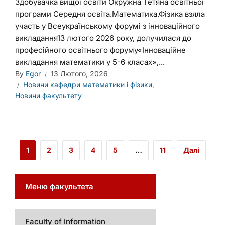
Здобувачка вищої освіти Окружна Тетяна освітньої
програми Середня освіта.Математика.Фізика взяла
участь у Всеукраїнському форумі з інноваційного
викладання13 лютого 2026 року, долучилася до
професійного освітнього форуму«Інноваційне
викладання математики у 5-6 класах»,...
By
Egor
13 Лютого, 2026
Новини кафедри математики і фізики
,
Новини факультету
1
2
3
4
5
…
11
Далі
Меню факультета
Faculty of Information