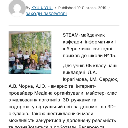
By
KYUUJYUU
Published
10 Лютого, 2019
ЗАХОДИ ЛАБОРАТОРІЇ
STEAM
-майданчик
кафедри
інформатики і
кібернетики сьогодні
приїхав до школи № 15.
Для учнів 6Б класу наші
викладачі Л.А.
Ібрагімова, І.М. Сердюк,
А.В. Чорна, А.Ю. Чемерис та Інтернет-
провайдер Медіана організували майстер-клас
з малювання логотипів
3D
-ручками та
подорож у віртуальний світ за допомогою
3
D
-
окулярів. Також шестикласники мали
можливість зануритися у доповнену реальність
та познайомитися з роботами Валерою та