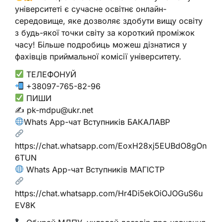
університеті є сучасне освітнє онлайн-
середовище, яке дозволяє здобути вищу освіту
з будь-якої точки світу за короткий проміжок
часу! Більше подробиць можеш дізнатися у
фахівців приймальної комісії університету.
ТЕЛЕФОНУЙ
+38097-765-82-96
ПИШИ
✍️ pk-mdpu@ukr.net
Whats App-чат Вступників БАКАЛАВР
https://chat.whatsapp.com/EoxH28xj5EUBdO8gOn
6TUN
Whats App-чат Вступників МАГІСТР
https://chat.whatsapp.com/Hr4Di5ekOiOJOGuS6u
EV8K